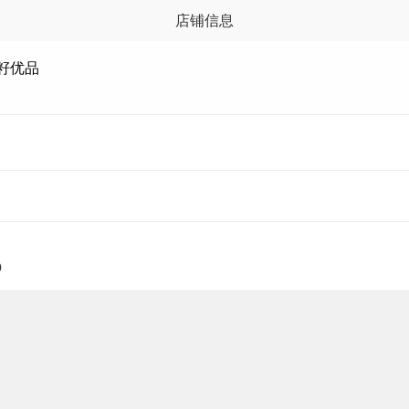
店铺信息
籽优品
0